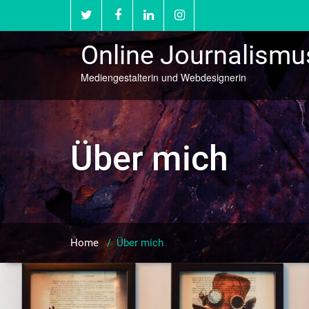
Skip
to
content
Online Journalism
Mediengestalterin und Webdesignerin
Über mich
Home
/
Über mich